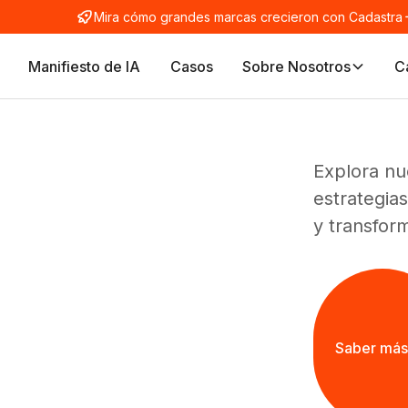
Mira cómo grandes marcas crecieron con Cadastra
Manifiesto de IA
Casos
Sobre Nosotros
C
Explora nu
estrategias
y transfor
Saber más