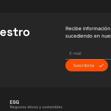
uestro
Recibe información
sucediendo en nuest
ESG
Negocios éticos y sostenibles