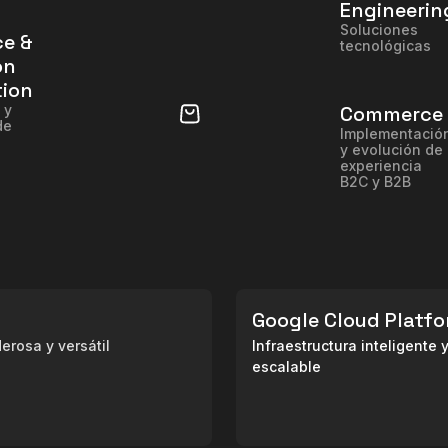
Engineerin
Soluciones
ce &
tecnológicas
on
tion
 y
Commerce
de
Implementació
y evolución de
experiencia
B2C y B2B
Google Cloud Platf
erosa y versátil
Infraestructura inteligente 
escalable